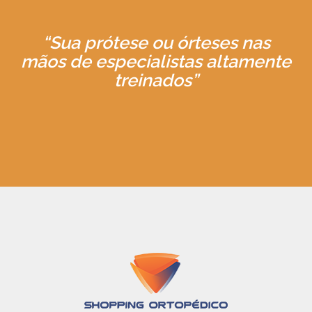
“Sua prótese ou órteses nas
mãos de especialistas altamente
treinados”