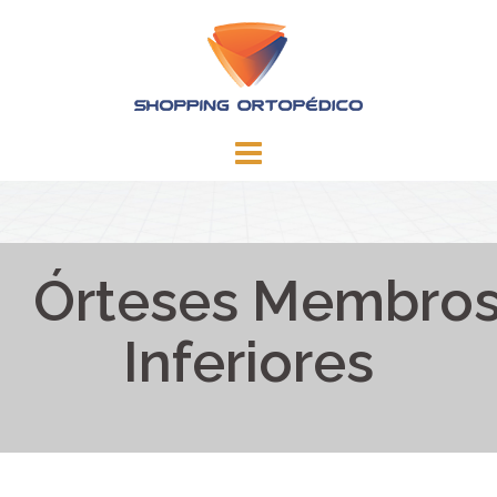
Skip
to
content
Órteses Membro
Inferiores