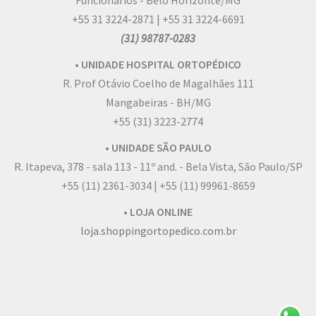
Funcionários - Belo Horizonte/MG
+55 31 3224-2871 | +55 31 3224-6691
(31) 98787-0283
• UNIDADE HOSPITAL ORTOPÉDICO
R. Prof Otávio Coelho de Magalhães 111
Mangabeiras - BH/MG
+55 (31) 3223-2774
• UNIDADE SÃO PAULO
R. Itapeva, 378 - sala 113 - 11º and. - Bela Vista, São Paulo/SP
+55 (11) 2361-3034 | +55 (11) 99961-8659
• LOJA ONLINE
loja.shoppingortopedico.com.br