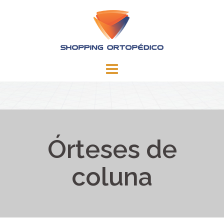
Skip
to
content
Órteses de
coluna