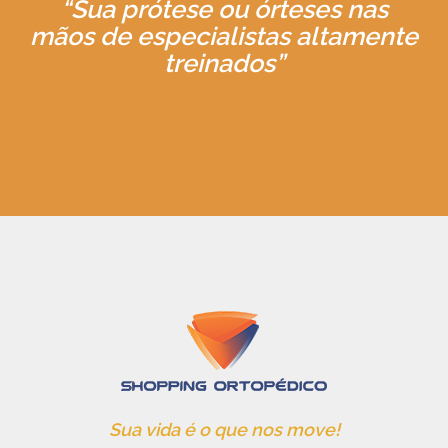
“Sua prótese ou órteses nas
mãos de especialistas altamente
treinados”
Sua vida é o que nos move!