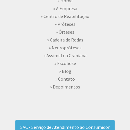
» Home
» A Empresa
» Centro de Reabilitação
» Próteses
» Órteses
» Cadeira de Rodas
» Neuropróteses
» Assimetria Craniana
» Escoliose
» Blog
» Contato
» Depoimentos
SAC - Serviço de Atendimento ao Consumidor