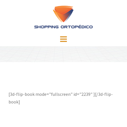
Skip
to
content
[3d-flip-book mode="fullscreen" id="2239" ][/3d-flip-
book]