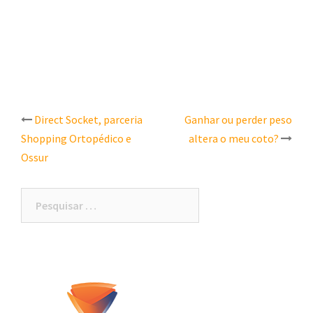
Post
Direct Socket, parceria
Ganhar ou perder peso
Shopping Ortopédico e
altera o meu coto?
navigation
Ossur
Pesquisar
por: