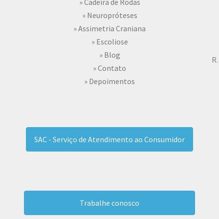
» Cadeira de Rodas
» Neuropróteses
» Assimetria Craniana
» Escoliose
» Blog
R.
» Contato
» Depoimentos
SAC - Serviço de Atendimento ao Consumidor
Trabalhe conosco