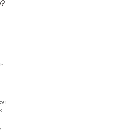
D?
de
azer
ão
e