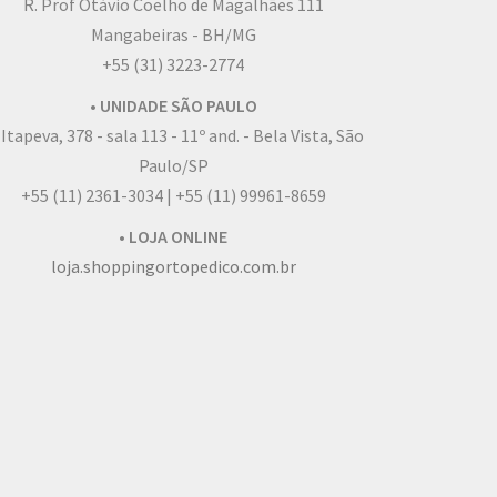
R. Prof Otávio Coelho de Magalhães 111
Mangabeiras - BH/MG
+55 (31) 3223-2774
• UNIDADE SÃO PAULO
 Itapeva, 378 - sala 113 - 11º and. - Bela Vista, São
Paulo/SP
+55 (11) 2361-3034 | +55 (11) 99961-8659
• LOJA ONLINE
loja.shoppingortopedico.com.br