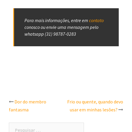
Para mais informações, entre em
contato
conosco ou envie uma mensagem pelo
w
hatsapp (31) 98787-0283
Post
Dor do membro
Frio ou quente, quando devo
fantasma
usar em minhas lesões?
navigation
Pesquisar